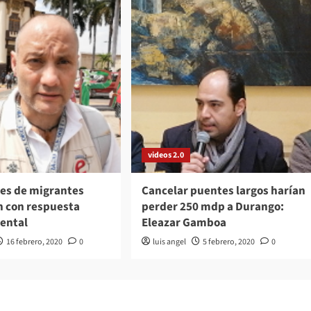
videos 2.0
es de migrantes
Cancelar puentes largos harían
n con respuesta
perder 250 mdp a Durango:
ental
Eleazar Gamboa
16 febrero, 2020
0
luis angel
5 febrero, 2020
0