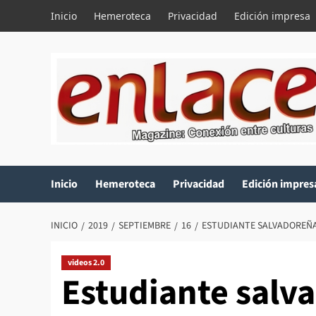
Saltar
Inicio
Hemeroteca
Privacidad
Edición impresa
al
contenido
Inicio
Hemeroteca
Privacidad
Edición impres
INICIO
2019
SEPTIEMBRE
16
ESTUDIANTE SALVADOREÑA
videos 2.0
Estudiante salv