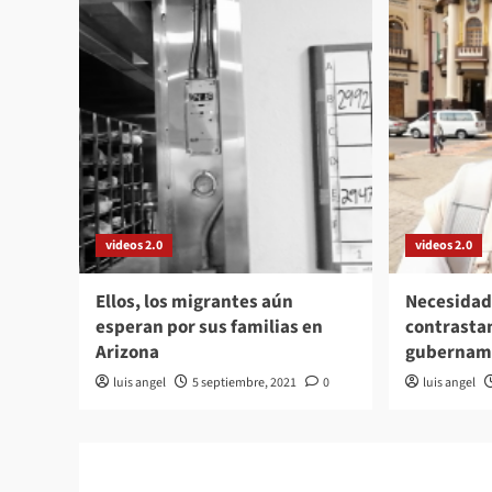
videos 2.0
videos 2.0
Ellos, los migrantes aún
Necesidad
esperan por sus familias en
contrasta
Arizona
gubernam
luis angel
5 septiembre, 2021
0
luis angel