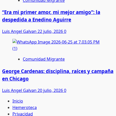
Comunidad Migrante
“Era mi primer amor, mi mejor amigo”: la
despedida a Enedino Aguirre
Luis Angel Galvan
22 julio, 2026
0
Comunidad Migrante
George Cardenas: disciplina, raíces y campaña
en Chicago
Luis Angel Galvan
20 julio, 2026
0
Inicio
Hemeroteca
Privacidad