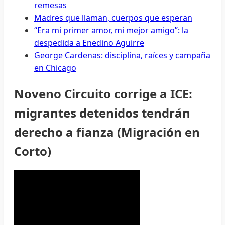
remesas
Madres que llaman, cuerpos que esperan
“Era mi primer amor, mi mejor amigo”: la
despedida a Enedino Aguirre
George Cardenas: disciplina, raíces y campaña
en Chicago
Noveno Circuito corrige a ICE:
migrantes detenidos tendrán
derecho a fianza (Migración en
Corto)