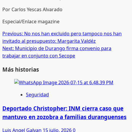
Por Carlos Yescas Alvarado
Especial/Enlace magazine
Post
Previous:
No nos han excluido pero tampoco nos han
invitado al presupuesto: Margarita Valdéz
navigation
Next:
Municipio de Durango firma convenio para
trabajar en conjunto con Secope
Más historias
Seguridad
Deportado Christopher: INM cierra caso que
mantuvo en zozobra a familias duranguenses
Luis Angel Galvan
15 julio, 2026
0