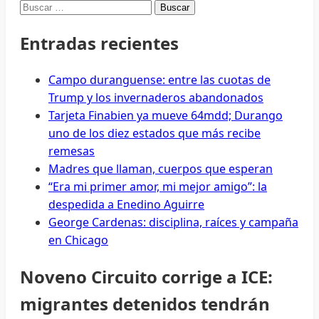
Buscar:
Entradas recientes
Campo duranguense: entre las cuotas de
Trump y los invernaderos abandonados
Tarjeta Finabien ya mueve 64mdd; Durango
uno de los diez estados que más recibe
remesas
Madres que llaman, cuerpos que esperan
“Era mi primer amor, mi mejor amigo”: la
despedida a Enedino Aguirre
George Cardenas: disciplina, raíces y campaña
en Chicago
Noveno Circuito corrige a ICE:
migrantes detenidos tendrán