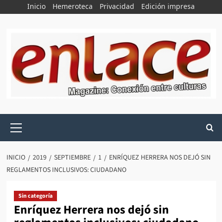
Saltar
Inicio
Hemeroteca
Privacidad
Edición impresa
al
contenido
Menú
principal
INICIO
2019
SEPTIEMBRE
1
ENRÍQUEZ HERRERA NOS DEJÓ SIN
REGLAMENTOS INCLUSIVOS: CIUDADANO
Sin categoría
Enríquez Herrera nos dejó sin