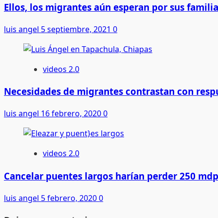
Ellos, los migrantes aún esperan por sus famili
luis angel
5 septiembre, 2021
0
videos 2.0
Necesidades de migrantes contrastan con res
luis angel
16 febrero, 2020
0
videos 2.0
Cancelar puentes largos harían perder 250 md
luis angel
5 febrero, 2020
0