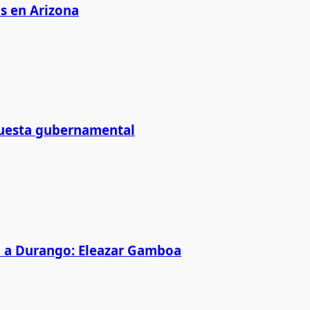
as en Arizona
puesta gubernamental
p a Durango: Eleazar Gamboa