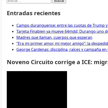
Buscar:
Entradas recientes
Campo duranguense: entre las cuotas de Trump y
Tarjeta Finabien ya mueve 64mdd; Durango uno de
Madres que llaman, cuerpos que esperan
“Era mi primer amor, mi mejor amigo”: la despedi
George Cardenas: disciplina, raíces y campaña en
Noveno Circuito corrige a ICE: mig