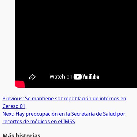
Post
Previous:
Se mantiene sobrepoblación de internos en
Cereso 01
navigation
Next:
Hay preocupación en la Secretaría de Salud por
recortes de médicos en el IMSS
Más historias