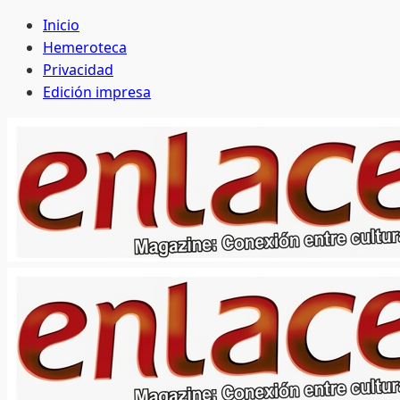
Saltar
Inicio
al
Hemeroteca
contenido
Privacidad
Edición impresa
Menú
principal