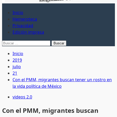
Inicio
Hemeroteca
Privacidad
Edición impresa
Buscar:
Inicio
2019
julio
21
Con el PMM, migrantes buscan tener un rostro en
la vida política de México
videos 2.0
Con el PMM, migrantes buscan