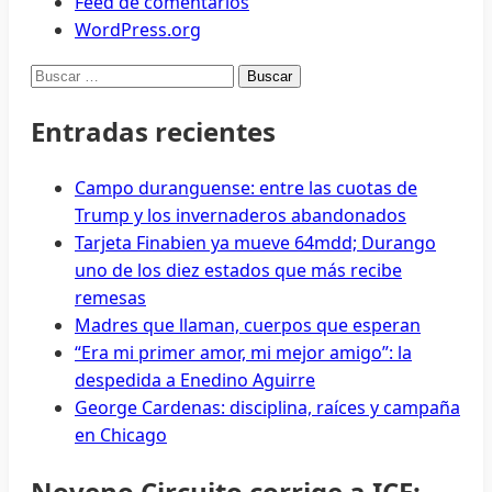
Feed de comentarios
WordPress.org
Buscar:
Entradas recientes
Campo duranguense: entre las cuotas de
Trump y los invernaderos abandonados
Tarjeta Finabien ya mueve 64mdd; Durango
uno de los diez estados que más recibe
remesas
Madres que llaman, cuerpos que esperan
“Era mi primer amor, mi mejor amigo”: la
despedida a Enedino Aguirre
George Cardenas: disciplina, raíces y campaña
en Chicago
Noveno Circuito corrige a ICE: