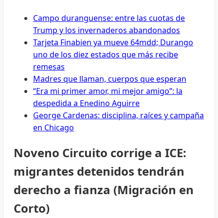
Campo duranguense: entre las cuotas de
Trump y los invernaderos abandonados
Tarjeta Finabien ya mueve 64mdd; Durango
uno de los diez estados que más recibe
remesas
Madres que llaman, cuerpos que esperan
“Era mi primer amor, mi mejor amigo”: la
despedida a Enedino Aguirre
George Cardenas: disciplina, raíces y campaña
en Chicago
Noveno Circuito corrige a ICE:
migrantes detenidos tendrán
derecho a fianza (Migración en
Corto)