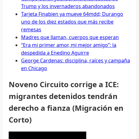
Trump y los invernaderos abandonados
Tarjeta Finabien ya mueve 64mdd; Durango
uno de los diez estados que más recibe
remesas
Madres que llaman, cuerpos que esperan
“Era mi primer amor, mi mejor amigo”: la
despedida a Enedino Aguirre
George Cardenas: disciplina, raíces y campaña
en Chicago
Noveno Circuito corrige a ICE:
migrantes detenidos tendrán
derecho a fianza (Migración en
Corto)