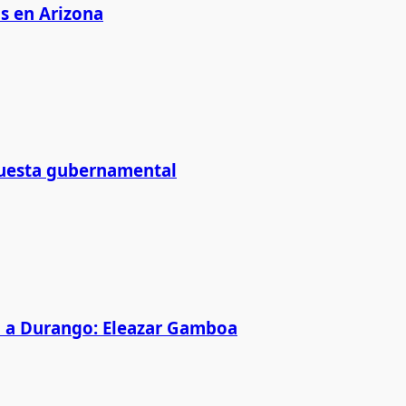
as en Arizona
puesta gubernamental
p a Durango: Eleazar Gamboa