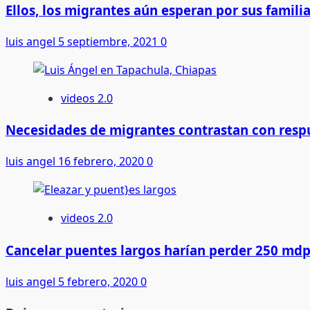
Ellos, los migrantes aún esperan por sus famili
luis angel
5 septiembre, 2021
0
videos 2.0
Necesidades de migrantes contrastan con res
luis angel
16 febrero, 2020
0
videos 2.0
Cancelar puentes largos harían perder 250 md
luis angel
5 febrero, 2020
0