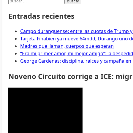
Buscar:
Entradas recientes
Campo duranguense: entre las cuotas de Trump y
Tarjeta Finabien ya mueve 64mdd; Durango uno de
Madres que llaman, cuerpos que esperan
“Era mi primer amor, mi mejor amigo”: la despedi
George Cardenas: disciplina, raíces y campaña en
Noveno Circuito corrige a ICE: mig