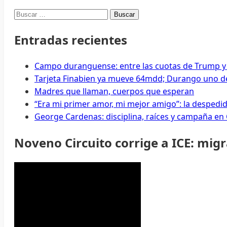
Buscar:
Entradas recientes
Campo duranguense: entre las cuotas de Trump y
Tarjeta Finabien ya mueve 64mdd; Durango uno de
Madres que llaman, cuerpos que esperan
“Era mi primer amor, mi mejor amigo”: la despedi
George Cardenas: disciplina, raíces y campaña en
Noveno Circuito corrige a ICE: mig