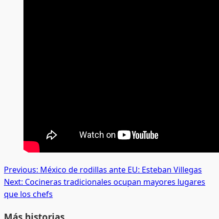
Post
Previous:
México de rodillas ante EU: Esteban Villegas
Next:
Cocineras tradicionales ocupan mayores lugares
navigation
que los chefs
Más historias