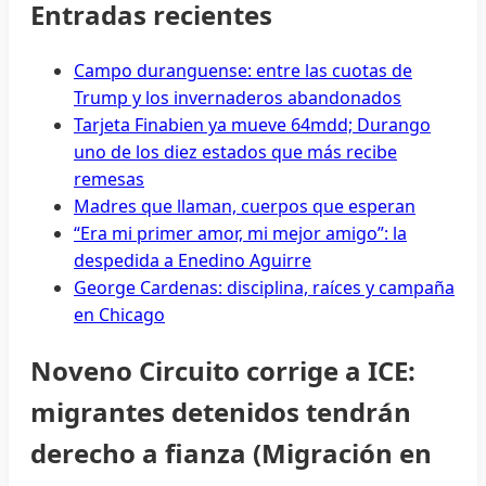
Entradas recientes
Campo duranguense: entre las cuotas de
Trump y los invernaderos abandonados
Tarjeta Finabien ya mueve 64mdd; Durango
uno de los diez estados que más recibe
remesas
Madres que llaman, cuerpos que esperan
“Era mi primer amor, mi mejor amigo”: la
despedida a Enedino Aguirre
George Cardenas: disciplina, raíces y campaña
en Chicago
Noveno Circuito corrige a ICE:
migrantes detenidos tendrán
derecho a fianza (Migración en