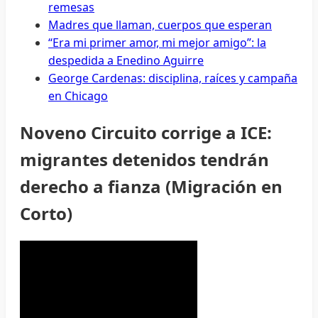
remesas
Madres que llaman, cuerpos que esperan
“Era mi primer amor, mi mejor amigo”: la
despedida a Enedino Aguirre
George Cardenas: disciplina, raíces y campaña
en Chicago
Noveno Circuito corrige a ICE:
migrantes detenidos tendrán
derecho a fianza (Migración en
Corto)