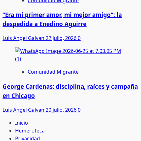
Comunidad Migrante
“Era mi primer amor, mi mejor amigo”: la
despedida a Enedino Aguirre
Luis Angel Galvan
22 julio, 2026
0
Comunidad Migrante
George Cardenas: disciplina, raíces y campaña
en Chicago
Luis Angel Galvan
20 julio, 2026
0
Inicio
Hemeroteca
Privacidad