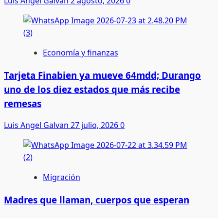
Luis Angel Galvan
2 agosto, 2026
0
Economía y finanzas
Tarjeta Finabien ya mueve 64mdd; Durango
uno de los diez estados que más recibe
remesas
Luis Angel Galvan
27 julio, 2026
0
Migración
Madres que llaman, cuerpos que esperan