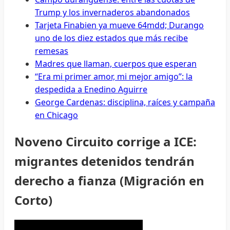
Trump y los invernaderos abandonados
Tarjeta Finabien ya mueve 64mdd; Durango
uno de los diez estados que más recibe
remesas
Madres que llaman, cuerpos que esperan
“Era mi primer amor, mi mejor amigo”: la
despedida a Enedino Aguirre
George Cardenas: disciplina, raíces y campaña
en Chicago
Noveno Circuito corrige a ICE:
migrantes detenidos tendrán
derecho a fianza (Migración en
Corto)