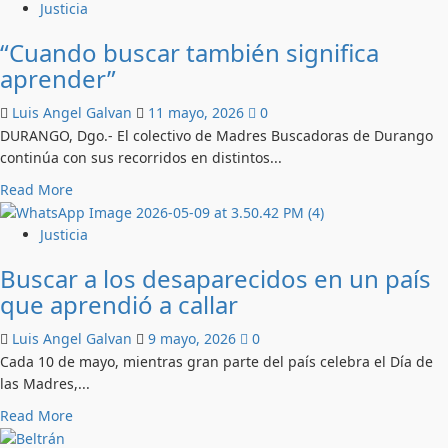
Justicia
“Cuando buscar también significa
aprender”
Luis Angel Galvan
11 mayo, 2026
0
DURANGO, Dgo.- El colectivo de Madres Buscadoras de Durango
continúa con sus recorridos en distintos...
Read
Read More
more
about
Justicia
“Cuando
Buscar a los desaparecidos en un país
buscar
que aprendió a callar
también
significa
Luis Angel Galvan
9 mayo, 2026
0
aprender”
Cada 10 de mayo, mientras gran parte del país celebra el Día de
las Madres,...
Read
Read More
more