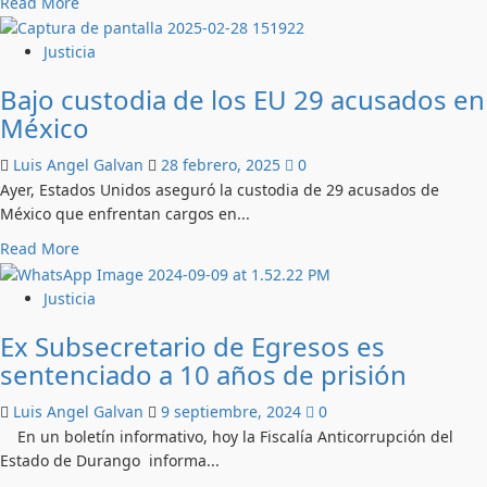
Read
Read More
more
about
Justicia
Detenido
Bajo custodia de los EU 29 acusados en
otro
México
líder
de
Luis Angel Galvan
28 febrero, 2025
0
la
Ayer, Estados Unidos aseguró la custodia de 29 acusados ​​de
M-
México que enfrentan cargos en...
13,
en
Read
Read More
su
more
haber
about
Justicia
once
Bajo
asesinatos
Ex Subsecretario de Egresos es
custodia
sentenciado a 10 años de prisión
de
los
Luis Angel Galvan
9 septiembre, 2024
0
EU
En un boletín informativo, hoy la Fiscalía Anticorrupción del
29
Estado de Durango informa...
acusados
en