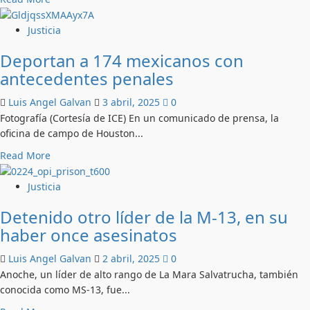
duranguense
more
about
Justicia
Primera
Deportan a 174 mexicanos con
mexicana
antecedentes penales
acusada
de
Luis Angel Galvan
3 abril, 2025
0
terrorismo;
Fotografía (Cortesía de ICE) En un comunicado de prensa, la
Departamento
oficina de campo de Houston...
de
Justicia
Read
Read More
de
more
EU
about
Justicia
Deportan
Detenido otro líder de la M-13, en su
a
haber once asesinatos
174
mexicanos
Luis Angel Galvan
2 abril, 2025
0
con
Anoche, un líder de alto rango de La Mara Salvatrucha, también
antecedentes
conocida como MS-13, fue...
penales