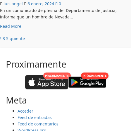
pedido
luis angel
6 enero, 2024
0
ayuda,
En un comunicado de pfesna del Departamento de Justicia,
pero
informa que un hombre de Nevada...
nadie
Read
Read More
responde:
more
Blanca
aginación
2
3
Siguiente
about
Estela
Propietario
de
madre
de
de
ntradas
tres
migrante
Proximamente
restaurantes
mexicanos
PRÓXIMAMENTE
PRÓXIMAMENTE
en
Nevada
condenado
a
Meta
más
de
Acceder
tres
Feed de entradas
años
Feed de comentarios
de
WordPress.org