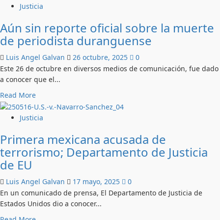
about
Justicia
Buscar
Aún sin reporte oficial sobre la muerte
a
de periodista duranguense
los
desaparecidos
Luis Angel Galvan
26 octubre, 2025
0
en
Este 26 de octubre en diversos medios de comunicación, fue dado
un
a conocer que el...
país
que
Read
Read More
aprendió
more
a
about
Justicia
callar
Aún
Primera mexicana acusada de
sin
terrorismo; Departamento de Justicia
reporte
oficial
de EU
sobre
la
Luis Angel Galvan
17 mayo, 2025
0
muerte
En un comunicado de prensa, El Departamento de Justicia de
de
Estados Unidos dio a conocer...
periodista
Read
Read More