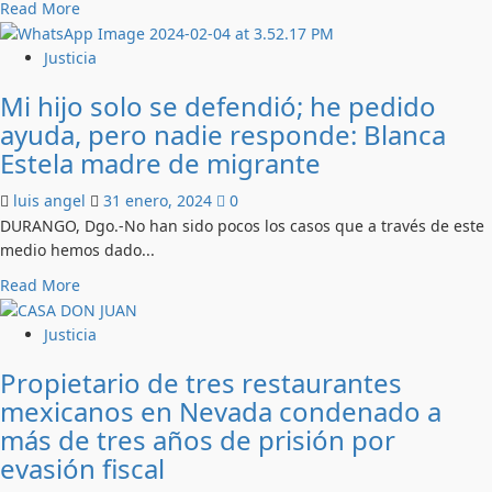
Read
Read More
México
more
about
Justicia
Ex
Mi hijo solo se defendió; he pedido
Subsecretario
ayuda, pero nadie responde: Blanca
de
Egresos
Estela madre de migrante
es
sentenciado
luis angel
31 enero, 2024
0
a
DURANGO, Dgo.-No han sido pocos los casos que a través de este
10
medio hemos dado...
años
Read
Read More
de
more
prisión
about
Justicia
Mi
Propietario de tres restaurantes
hijo
mexicanos en Nevada condenado a
solo
se
más de tres años de prisión por
defendió;
evasión fiscal
he