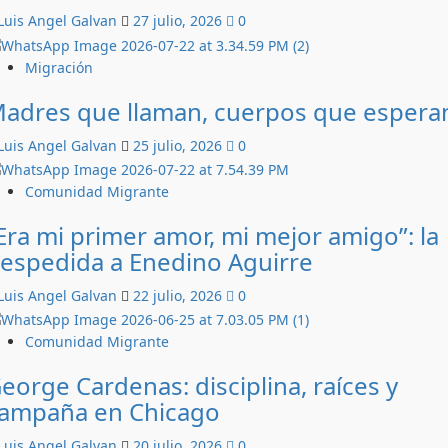
Luis Angel Galvan
27 julio, 2026
0
Migración
adres que llaman, cuerpos que espera
Luis Angel Galvan
25 julio, 2026
0
Comunidad Migrante
Era mi primer amor, mi mejor amigo”: la
espedida a Enedino Aguirre
Luis Angel Galvan
22 julio, 2026
0
Comunidad Migrante
eorge Cardenas: disciplina, raíces y
ampaña en Chicago
Luis Angel Galvan
20 julio, 2026
0