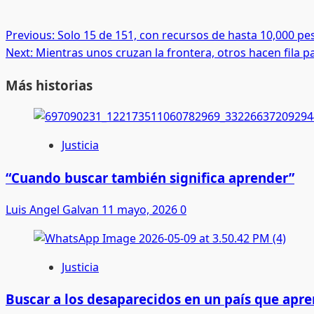
Post
Previous:
Solo 15 de 151, con recursos de hasta 10,000 pe
Next:
Mientras unos cruzan la frontera, otros hacen fila p
navigation
Más historias
Justicia
“Cuando buscar también significa aprender”
Luis Angel Galvan
11 mayo, 2026
0
Justicia
Buscar a los desaparecidos en un país que apren