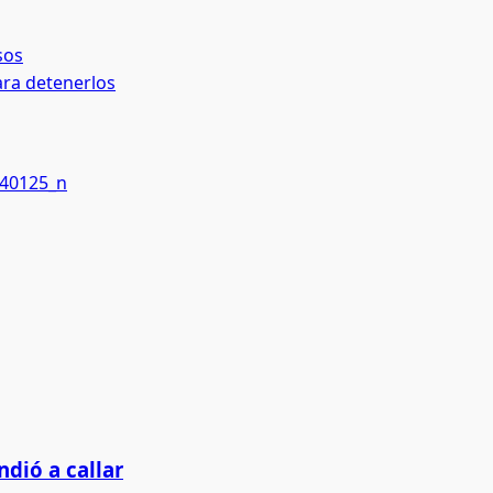
sos
ara detenerlos
dió a callar