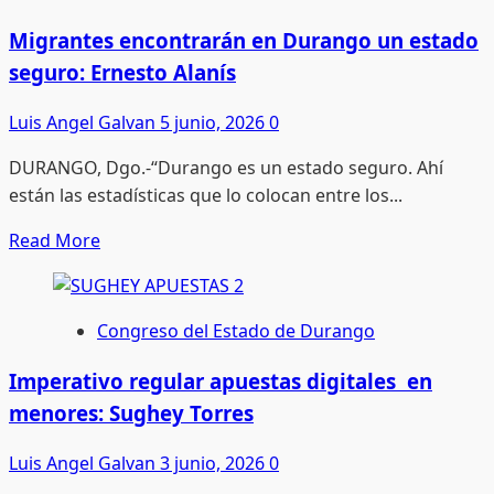
en
el
Migrantes encontrarán en Durango un estado
Congreso
seguro: Ernesto Alanís
Día
de
Luis Angel Galvan
5 junio, 2026
0
la
DURANGO, Dgo.-“Durango es un estado seguro. Ahí
Libertad
están las estadísticas que lo colocan entre los...
de
Expresión
Read
Read More
more
about
Migrantes
Congreso del Estado de Durango
encontrarán
en
Imperativo regular apuestas digitales en
Durango
menores: Sughey Torres
un
estado
Luis Angel Galvan
3 junio, 2026
0
seguro: