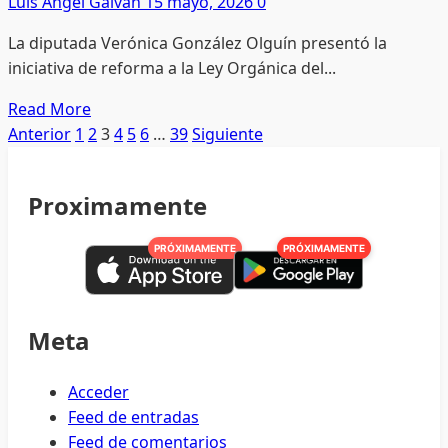
Luis Angel Galvan
15 mayo, 2026
0
a
La diputada Verónica González Olguín presentó la
emprendedores
iniciativa de reforma a la Ley Orgánica del...
locales
Read
Read More
more
Paginación
Anterior
1
2
3
4
5
6
…
39
Siguiente
about
de
Impulsa
Proximamente
Vero
entradas
González
PRÓXIMAMENTE
PRÓXIMAMENTE
abrir
cabildos
a
la
Meta
ciudadanía
Acceder
Feed de entradas
Feed de comentarios