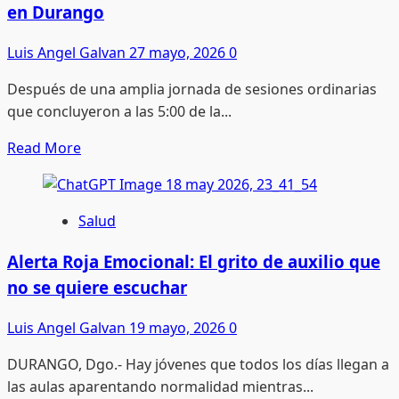
y
en Durango
vacíos
institucionales:
Luis Angel Galvan
27 mayo, 2026
0
el
Después de una amplia jornada de sesiones ordinarias
caso
que concluyeron a las 5:00 de la...
de
Christopher
Read
Read More
N.
more
en
about
Durango
Aprueba
Salud
Congreso
nuevas
Alerta Roja Emocional: El grito de auxilio que
reglas
no se quiere escuchar
electorales
en
Luis Angel Galvan
19 mayo, 2026
0
Durango
DURANGO, Dgo.- Hay jóvenes que todos los días llegan a
las aulas aparentando normalidad mientras...