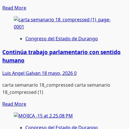
Read
Read More
more
about
Alerta
Roja
Congreso del Estado de Durango
Emocional:
El
Continúa trabajo parlamentario con sentido
grito
humano
de
auxilio
Luis Angel Galvan
18 mayo, 2026
0
que
carta semanario 18_compressed carta semanario
no
18_compressed (1)
se
quiere
Read
Read More
escuchar
more
about
Continúa
Congreso del Estado de Durango