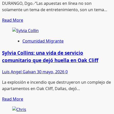
DURANGO, Dgo.-“Las apuestas en línea no son
Ernesto
solamente un tema de entretenimiento, son un tema...
Alanís
Read
Read More
more
about
Imperativo
Comunidad Migrante
regular
apuestas
Sylvia Collins: una vida de servicio
digitales
comunitario que dejó huella en Oak Cliff
en
menores:
Luis Angel Galvan
30 mayo, 2026
0
Sughey
La explosión e incendio que destruyeron un complejo de
Torres
apartamentos en Oak Cliff, Dallas, dejó...
Read
Read More
more
about