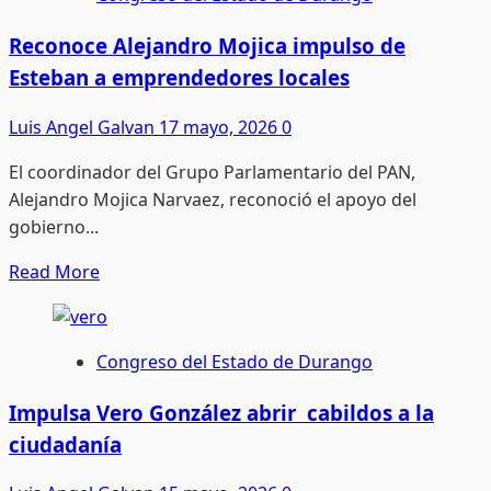
trabajo
parlamentario
Reconoce Alejandro Mojica impulso de
con
Esteban a emprendedores locales
sentido
humano
Luis Angel Galvan
17 mayo, 2026
0
El coordinador del Grupo Parlamentario del PAN,
Alejandro Mojica Narvaez, reconoció el apoyo del
gobierno...
Read
Read More
more
about
Reconoce
Congreso del Estado de Durango
Alejandro
Mojica
Impulsa Vero González abrir cabildos a la
impulso
ciudadanía
de
Esteban