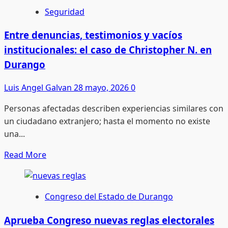
Sylvia
Seguridad
Collins:
una
Entre denuncias, testimonios y vacíos
vida
institucionales: el caso de Christopher N. en
de
Durango
servicio
comunitario
Luis Angel Galvan
28 mayo, 2026
0
que
Personas afectadas describen experiencias similares con
dejó
un ciudadano extranjero; hasta el momento no existe
huella
una...
en
Oak
Read
Read More
Cliff
more
about
Entre
Congreso del Estado de Durango
denuncias,
testimonios
Aprueba Congreso nuevas reglas electorales