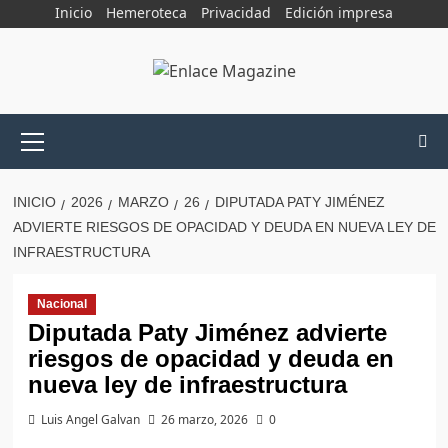
Saltar
Inicio
Hemeroteca
Privacidad
Edición impresa
al
contenido
Menú
principal
INICIO
2026
MARZO
26
DIPUTADA PATY JIMÉNEZ
ADVIERTE RIESGOS DE OPACIDAD Y DEUDA EN NUEVA LEY DE
INFRAESTRUCTURA
Nacional
Diputada Paty Jiménez advierte
riesgos de opacidad y deuda en
nueva ley de infraestructura
Luis Angel Galvan
26 marzo, 2026
0