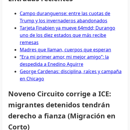
Campo duranguense: entre las cuotas de
Trump y los invernaderos abandonados
Tarjeta Finabien ya mueve 64mdd; Durango
uno de los diez estados que más recibe
remesas
Madres que llaman, cuerpos que esperan
“Era mi primer amor, mi mejor amigo”: la
despedida a Enedino Aguirre
George Cardenas: disciplina, raíces y campaña
en Chicago
Noveno Circuito corrige a ICE:
migrantes detenidos tendrán
derecho a fianza (Migración en
Corto)