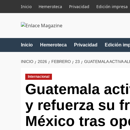
Saltar
Inicio
Hemeroteca
Privacidad
Edición impresa
al
contenido
Inicio
Hemeroteca
Privacidad
Edición im
INICIO
2026
FEBRERO
23
GUATEMALA ACTIVA A
Internacional
Guatemala acti
y refuerza su f
México tras op