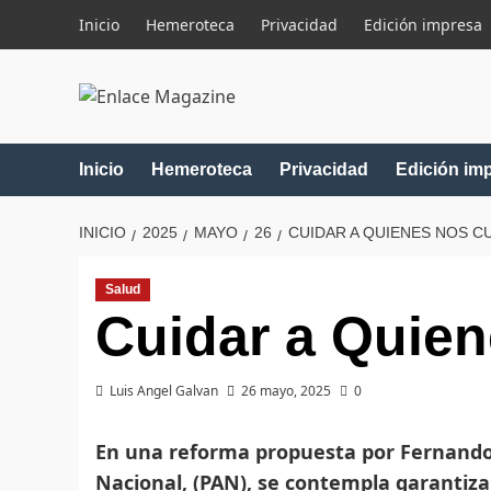
Saltar
Inicio
Hemeroteca
Privacidad
Edición impresa
al
contenido
Inicio
Hemeroteca
Privacidad
Edición im
INICIO
2025
MAYO
26
CUIDAR A QUIENES NOS C
Salud
Cuidar a Quie
Luis Angel Galvan
26 mayo, 2025
0
En una reforma propuesta por Fernando 
Nacional, (PAN), se contempla garantiza