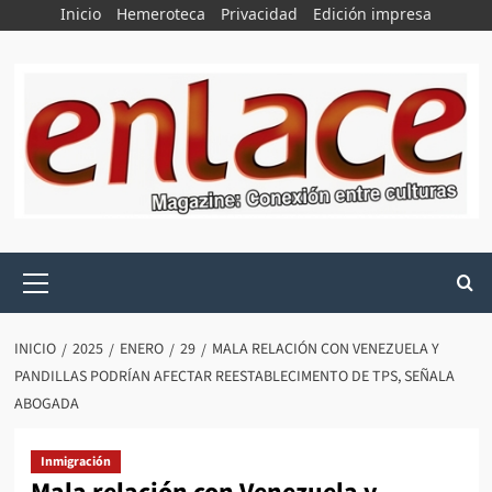
Saltar
Inicio
Hemeroteca
Privacidad
Edición impresa
al
contenido
Menú
principal
INICIO
2025
ENERO
29
MALA RELACIÓN CON VENEZUELA Y
PANDILLAS PODRÍAN AFECTAR REESTABLECIMENTO DE TPS, SEÑALA
ABOGADA
Inmigración