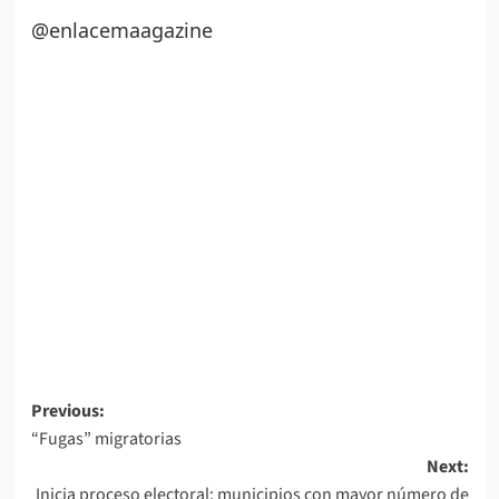
@enlacemaagazine
Post
Previous:
“Fugas” migratorias
navigation
Next:
Inicia proceso electoral; municipios con mayor número de