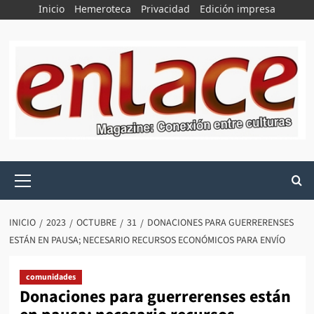
Saltar
Inicio
Hemeroteca
Privacidad
Edición impresa
al
contenido
Menú
principal
INICIO
2023
OCTUBRE
31
DONACIONES PARA GUERRERENSES
ESTÁN EN PAUSA; NECESARIO RECURSOS ECONÓMICOS PARA ENVÍO
comunidades
Donaciones para guerrerenses están