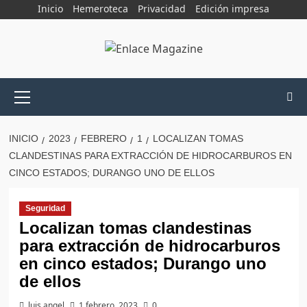
Saltar
Inicio
Hemeroteca
Privacidad
Edición impresa
al
contenido
Menú
principal
INICIO
2023
FEBRERO
1
LOCALIZAN TOMAS
CLANDESTINAS PARA EXTRACCIÓN DE HIDROCARBUROS EN
CINCO ESTADOS; DURANGO UNO DE ELLOS
Seguridad
Localizan tomas clandestinas
para extracción de hidrocarburos
en cinco estados; Durango uno
de ellos
luis angel
1 febrero, 2023
0