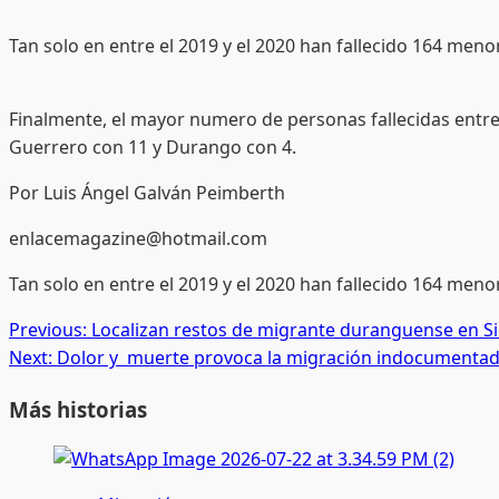
Tan solo en entre el 2019 y el 2020 han fallecido 164 meno
Finalmente, el mayor numero de personas fallecidas entre 
Guerrero con 11 y Durango con 4.
Por Luis Ángel Galván Peimberth
enlacemagazine@hotmail.com
Tan solo en entre el 2019 y el 2020 han fallecido 164 meno
Post
Previous:
Localizan restos de migrante duranguense en Si
Next:
Dolor y muerte provoca la migración indocumenta
navigation
Más historias