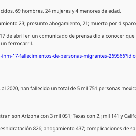
ocidos, 69 hombres, 24 mujeres y 4 menores de edad.
miento 23; presunto ahogamiento, 21; muerto por disparo d
 17 de abril en un comunicado de prensa dio a conocer que en
un ferrocarril.
-inm-17-fallecimientos-de-personas-migrantes-269566?idi
l 2020, han fallecido un total de 5 mil 751 personas mexica
an son Arizona con 3 mil 051; Texas con 2,¡ mil 141 y Calif
deshidratación 826; ahogamiento 437; complicaciones de salu