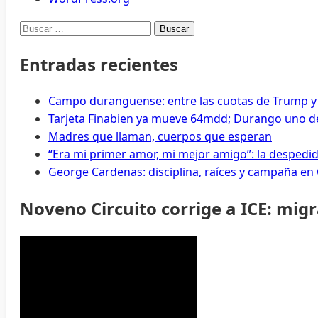
Buscar:
Entradas recientes
Campo duranguense: entre las cuotas de Trump y
Tarjeta Finabien ya mueve 64mdd; Durango uno de
Madres que llaman, cuerpos que esperan
“Era mi primer amor, mi mejor amigo”: la despedi
George Cardenas: disciplina, raíces y campaña en
Noveno Circuito corrige a ICE: mig