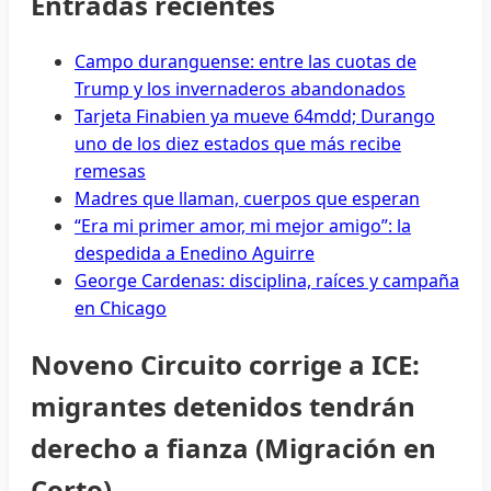
Entradas recientes
Campo duranguense: entre las cuotas de
Trump y los invernaderos abandonados
Tarjeta Finabien ya mueve 64mdd; Durango
uno de los diez estados que más recibe
remesas
Madres que llaman, cuerpos que esperan
“Era mi primer amor, mi mejor amigo”: la
despedida a Enedino Aguirre
George Cardenas: disciplina, raíces y campaña
en Chicago
Noveno Circuito corrige a ICE:
migrantes detenidos tendrán
derecho a fianza (Migración en
Corto)