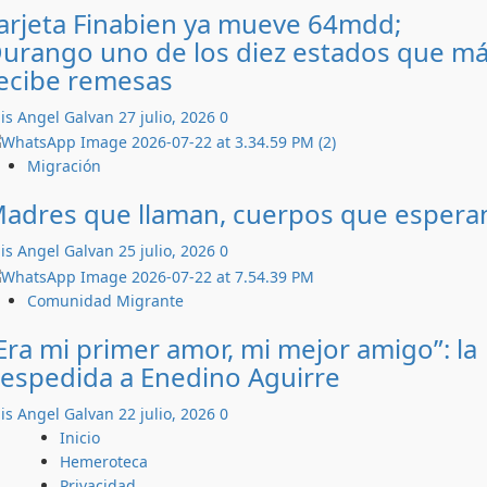
arjeta Finabien ya mueve 64mdd;
urango uno de los diez estados que m
ecibe remesas
is Angel Galvan
27 julio, 2026
0
Migración
adres que llaman, cuerpos que espera
is Angel Galvan
25 julio, 2026
0
Comunidad Migrante
Era mi primer amor, mi mejor amigo”: la
espedida a Enedino Aguirre
is Angel Galvan
22 julio, 2026
0
Inicio
Hemeroteca
Privacidad