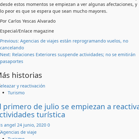
desde estos momentos se empiezan a ver algunas afectaciones, y
lo peor es que se espera que sean mucho mayores.
Por Carlos Yescas Alvarado
Especial/Enlace magazine
Post
Previous:
Agencias de viajes están reprogramando vuelos, no
cancelando
navigation
Next:
Relaciones Exteriores suspende actividades; no se emitirán
pasaportes
ás historias
Turismo
l primero de julio se empiezan a reactiv
ctividades turística
is angel
24 junio, 2020
0
Turismo