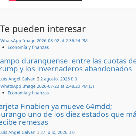
Te pueden interesar
Economía y finanzas
ampo duranguense: entre las cuotas d
rump y los invernaderos abandonados
Luis Angel Galvan
2 agosto, 2026
0
Economía y finanzas
arjeta Finabien ya mueve 64mdd;
urango uno de los diez estados que m
ecibe remesas
Luis Angel Galvan
27 julio, 2026
0