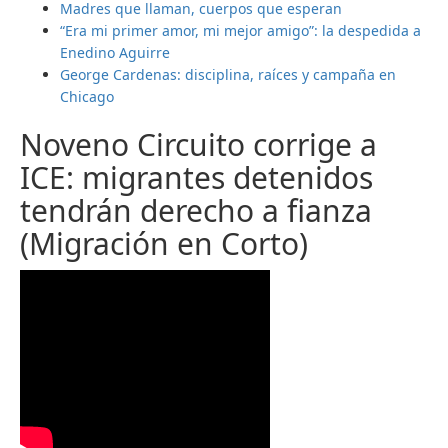
Madres que llaman, cuerpos que esperan
“Era mi primer amor, mi mejor amigo”: la despedida a
Enedino Aguirre
George Cardenas: disciplina, raíces y campaña en
Chicago
Noveno Circuito corrige a
ICE: migrantes detenidos
tendrán derecho a fianza
(Migración en Corto)