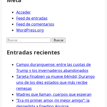
Acceder
Feed de entradas
Feed de comentarios
WordPress.org
Buscar:
Entradas recientes
Campo duranguense: entre las cuotas de
Trump y los invernaderos abandonados
Tarjeta Finabien ya mueve 64mdd; Durango
uno de los diez estados que más recibe
remesas
Madres que llaman, cuerpos que esperan
“Era mi primer amor, mi mejor amigo”: la
despedida a Enedino Aguirre