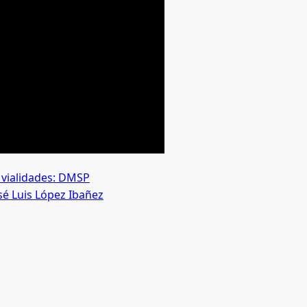
e vialidades: DMSP
osé Luis López Ibañez