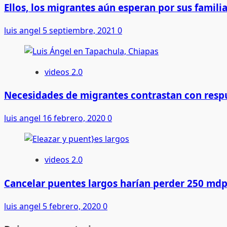
Ellos, los migrantes aún esperan por sus famili
luis angel
5 septiembre, 2021
0
videos 2.0
Necesidades de migrantes contrastan con res
luis angel
16 febrero, 2020
0
videos 2.0
Cancelar puentes largos harían perder 250 md
luis angel
5 febrero, 2020
0