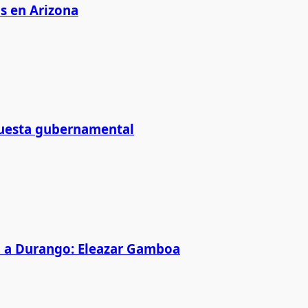
as en Arizona
puesta gubernamental
p a Durango: Eleazar Gamboa