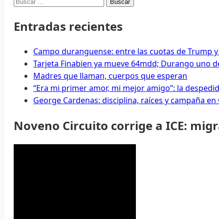
Buscar:
Entradas recientes
Campo duranguense: entre las cuotas de Trump y
Tarjeta Finabien ya mueve 64mdd; Durango uno de
Madres que llaman, cuerpos que esperan
“Era mi primer amor, mi mejor amigo”: la despedi
George Cardenas: disciplina, raíces y campaña en
Noveno Circuito corrige a ICE: mig