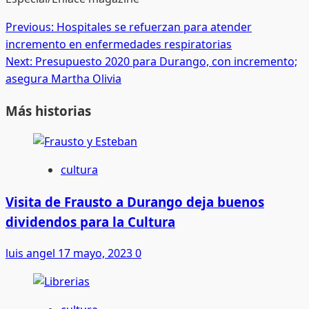
Post
Previous:
Hospitales se refuerzan para atender
incremento en enfermedades respiratorias
navigation
Next:
Presupuesto 2020 para Durango, con incremento;
asegura Martha Olivia
Más historias
cultura
Visita de Frausto a Durango deja buenos
dividendos para la Cultura
luis angel
17 mayo, 2023
0