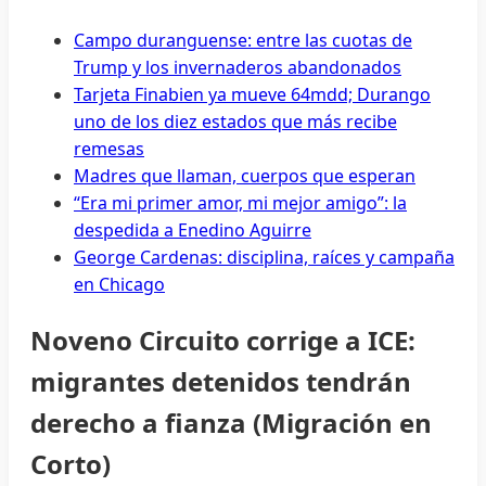
Campo duranguense: entre las cuotas de
Trump y los invernaderos abandonados
Tarjeta Finabien ya mueve 64mdd; Durango
uno de los diez estados que más recibe
remesas
Madres que llaman, cuerpos que esperan
“Era mi primer amor, mi mejor amigo”: la
despedida a Enedino Aguirre
George Cardenas: disciplina, raíces y campaña
en Chicago
Noveno Circuito corrige a ICE:
migrantes detenidos tendrán
derecho a fianza (Migración en
Corto)