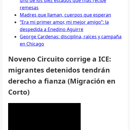
uno de los diez estados que más recibe
remesas
Madres que llaman, cuerpos que esperan
“Era mi primer amor, mi mejor amigo”: la
despedida a Enedino Aguirre
George Cardenas: disciplina, raíces y campaña
en Chicago
Noveno Circuito corrige a ICE:
migrantes detenidos tendrán
derecho a fianza (Migración en
Corto)