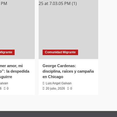
Migrante
Comunidad Migrante
mer amor, mi
George Cardenas:
o”: la despedida
disciplina, raíces y campaña
Aguirre
en Chicago
Galvan
Luis Angel Galvan
26
0
20 julio, 2026
0