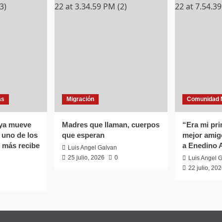
as
Migración
Comunidad 
 ya mueve
Madres que llaman, cuerpos
“Era mi pri
uno de los
que esperan
mejor amig
 más recibe
a Enedino 
Luis Angel Galvan
25 julio, 2026
0
Luis Angel 
22 julio, 20