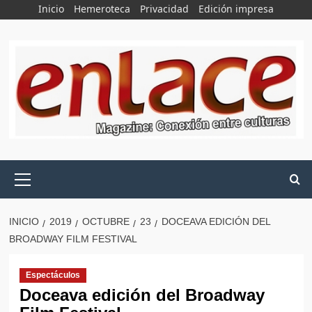
Saltar
Inicio
Hemeroteca
Privacidad
Edición impresa
al
contenido
Menú
principal
INICIO
2019
OCTUBRE
23
DOCEAVA EDICIÓN DEL
BROADWAY FILM FESTIVAL
Espectáculos
Doceava edición del Broadway