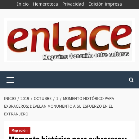
Saltar
Inicio
Hemeroteca
Privacidad
Edición impresa
al
contenido
Menú
principal
INICIO
2019
OCTUBRE
1
MOMENTO HISTÓRICO PARA
EXBRACEROS; DEVELAN MONUMENTO A SU ESFUERZO EN EL
EXTRANJERO
Migración