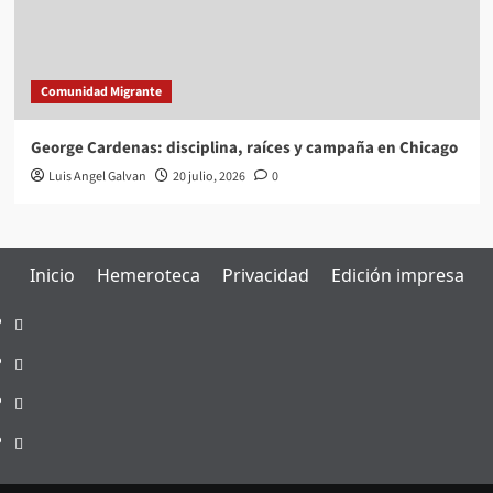
Comunidad Migrante
George Cardenas: disciplina, raíces y campaña en Chicago
Luis Angel Galvan
20 julio, 2026
0
Inicio
Hemeroteca
Privacidad
Edición impresa
Inicio
Hemeroteca
Privacidad
Edición
impresa