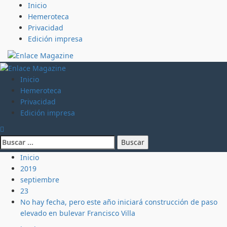
Saltar
Inicio
al
Hemeroteca
contenido
Privacidad
Edición impresa
Menú
principal
Inicio
Hemeroteca
Privacidad
Edición impresa
Buscar:
Inicio
2019
septiembre
23
No hay fecha, pero este año iniciará construcción de paso
elevado en bulevar Francisco Villa