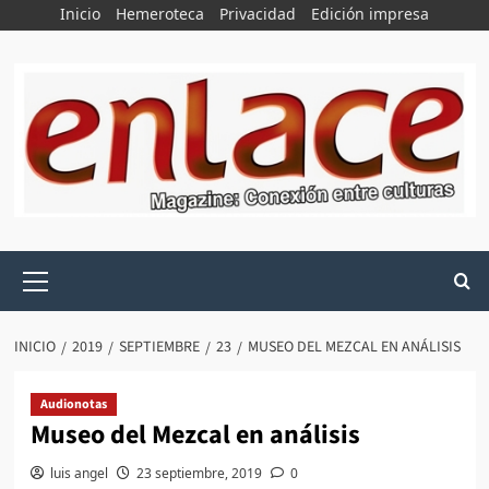
Saltar
Inicio
Hemeroteca
Privacidad
Edición impresa
al
contenido
Menú
principal
INICIO
2019
SEPTIEMBRE
23
MUSEO DEL MEZCAL EN ANÁLISIS
Audionotas
Museo del Mezcal en análisis
luis angel
23 septiembre, 2019
0