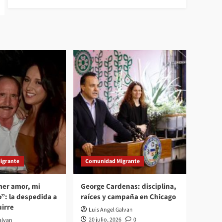
igrante
Comunidad Migrante
mer amor, mi
George Cardenas: disciplina,
”: la despedida a
raíces y campaña en Chicago
irre
Luis Angel Galvan
20 julio, 2026
0
alvan