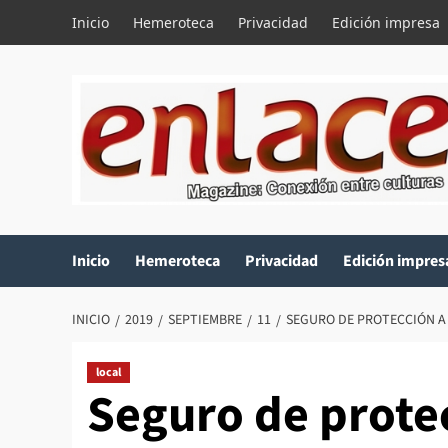
Saltar
Inicio
Hemeroteca
Privacidad
Edición impresa
al
contenido
Inicio
Hemeroteca
Privacidad
Edición impres
INICIO
2019
SEPTIEMBRE
11
SEGURO DE PROTECCIÓN A
local
Seguro de protec