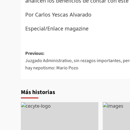
analicen los beneficios de contar con este
Por Carlos Yescas Alvarado
Especial/Enlace magazine
Post
Previous:
Juzgado Administrativo, sin rezagos importantes, per
navigation
hay nepotismo: Mario Pozo
Más historias