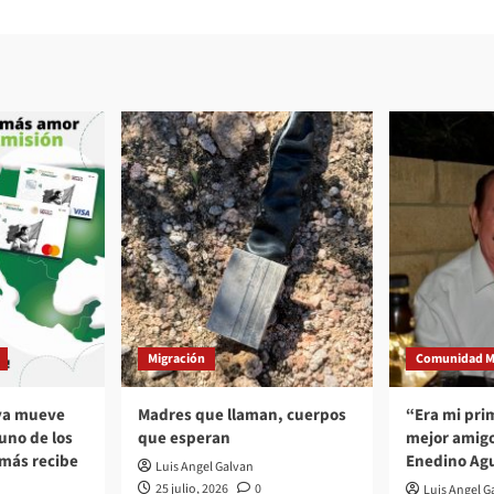
Migración
Comunidad M
 ya mueve
Madres que llaman, cuerpos
“Era mi pri
no de los
que esperan
mejor amigo
 más recibe
Enedino Agu
Luis Angel Galvan
25 julio, 2026
0
Luis Angel G