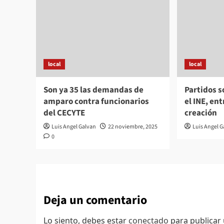
local
local
Son ya 35 las demandas de
Partidos 
amparo contra funcionarios
el INE, en
del CECYTE
creación
Luis Angel Galvan
22 noviembre, 2025
Luis Angel 
0
Deja un comentario
Lo siento, debes estar
conectado
para publicar