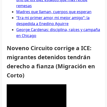
remesas
Madres que llaman, cuerpos que esperan
“Era mi primer amor, mi mejor amigo”: la
despedida a Enedino Aguirre
George Cardenas: disciplina, raíces y campaña
en Chicago
Noveno Circuito corrige a ICE:
migrantes detenidos tendrán
derecho a fianza (Migración en
Corto)