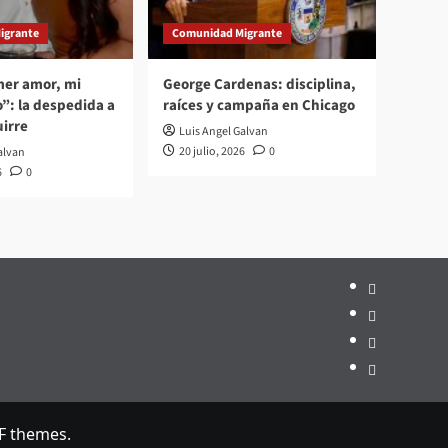
igrante
Comunidad Migrante
mer amor, mi
George Cardenas: disciplina,
”: la despedida a
raíces y campaña en Chicago
irre
Luis Angel Galvan
20 julio, 2026
0
alvan
6
0
Inicio
Hemeroteca
Privacidad
Edición
impresa
F themes.