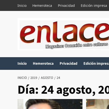
Saltar
Inicio
Hemeroteca
Privacidad
Edición impresa
al
contenido
Inicio
Hemeroteca
Privacidad
Edición impres
INICIO
2019
AGOSTO
24
Día:
24 agosto, 2