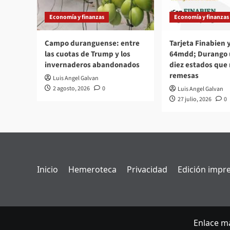
Economía y finanzas
Economía y finanzas
Campo duranguense: entre
Tarjeta Finabien
las cuotas de Trump y los
64mdd; Durango u
invernaderos abandonados
diez estados que
remesas
Luis Angel Galvan
2 agosto, 2026
0
Luis Angel Galvan
27 julio, 2026
0
Inicio
Hemeroteca
Privacidad
Edición impr
Enlace ma