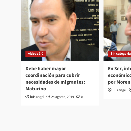
videos 2.0
Sin categoría
Debe haber mayor
En 3er, in
coordinación para cubrir
económico
necesidades de migrantes:
por Moren
Maturino
luis angel
luis angel
24 agosto, 2019
0