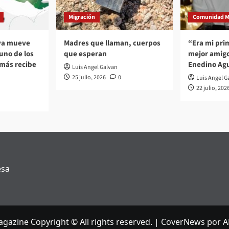
Migración
Comunidad M
 ya mueve
Madres que llaman, cuerpos
“Era mi pri
no de los
que esperan
mejor amigo
 más recibe
Enedino Agu
Luis Angel Galvan
25 julio, 2026
0
Luis Angel G
22 julio, 202
esa
gazine Copyright © All rights reserved.
|
CoverNews
por A