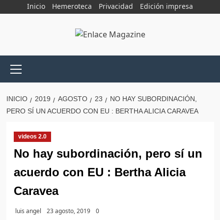
Saltar
Inicio
Hemeroteca
Privacidad
Edición impresa
al
contenido
Menú
principal
INICIO
2019
AGOSTO
23
NO HAY SUBORDINACIÓN,
PERO SÍ UN ACUERDO CON EU : BERTHA ALICIA CARAVEA
videos 2.0
No hay subordinación, pero sí un
acuerdo con EU : Bertha Alicia
Caravea
luis angel
23 agosto, 2019
0