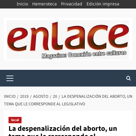
Saltar
Inicio
Hemeroteca
Privacidad
Edición impresa
al
contenido
Menú
principal
INICIO
2019
AGOSTO
20
LA DESPENALIZACIÓN DEL ABORTO, UN
TEMA QUE LE CORRESPONDE AL LEGISLATIVO
local
La despenalización del aborto, un