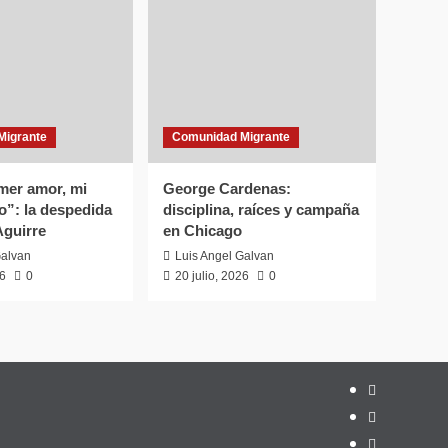
Migrante
Comunidad Migrante
mer amor, mi
George Cardenas:
o”: la despedida
disciplina, raíces y campaña
Aguirre
en Chicago
Galvan
Luis Angel Galvan
26
0
20 julio, 2026
0
Inicio
Hemeroteca
Privacidad