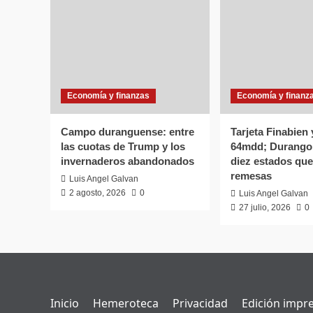
Economía y finanzas
Economía y finanz
Campo duranguense: entre
Tarjeta Finabien
las cuotas de Trump y los
64mdd; Durango 
invernaderos abandonados
diez estados que
remesas
Luis Angel Galvan
2 agosto, 2026
0
Luis Angel Galvan
27 julio, 2026
0
Inicio
Hemeroteca
Privacidad
Edición impr