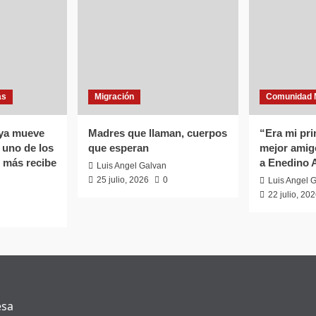
as
Migración
Comunidad 
 ya mueve
Madres que llaman, cuerpos
“Era mi pri
uno de los
que esperan
mejor amig
 más recibe
a Enedino 
Luis Angel Galvan
25 julio, 2026
0
Luis Angel 
22 julio, 20
esa