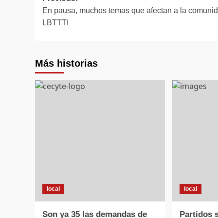
En pausa, muchos temas que afectan a la comuni
navigation
LBTTTI
Más historias
local
local
Son ya 35 las demandas de
Partidos 