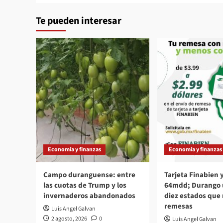
Te pueden interesar
Economía y finanzas
Economía y finanzas
Campo duranguense: entre
Tarjeta Finabien
las cuotas de Trump y los
64mdd; Durango u
invernaderos abandonados
diez estados que
remesas
Luis Angel Galvan
2 agosto, 2026
0
Luis Angel Galvan