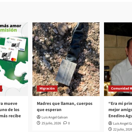
Migración
Comunidad M
 ya mueve
Madres que llaman, cuerpos
“Era mi pri
no de los
que esperan
mejor amigo
 más recibe
Enedino Agu
Luis Angel Galvan
25 julio, 2026
0
Luis Angel G
22 julio, 202