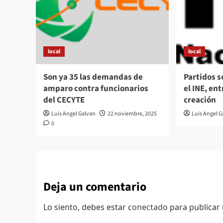
local
local
Son ya 35 las demandas de
Partidos 
amparo contra funcionarios
el INE, en
del CECYTE
creación
Luis Angel Galvan
22 noviembre, 2025
Luis Angel 
0
Deja un comentario
Lo siento, debes estar
conectado
para publicar