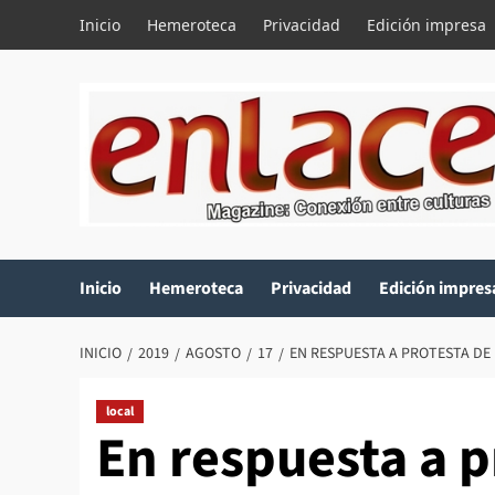
Saltar
Inicio
Hemeroteca
Privacidad
Edición impresa
al
contenido
Inicio
Hemeroteca
Privacidad
Edición impres
INICIO
2019
AGOSTO
17
EN RESPUESTA A PROTESTA DE
local
En respuesta a p