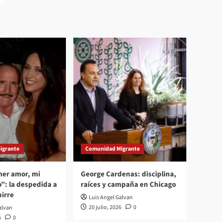
igrante
Comunidad Migrante
mer amor, mi
George Cardenas: disciplina,
”: la despedida a
raíces y campaña en Chicago
irre
Luis Angel Galvan
20 julio, 2026
0
alvan
6
0