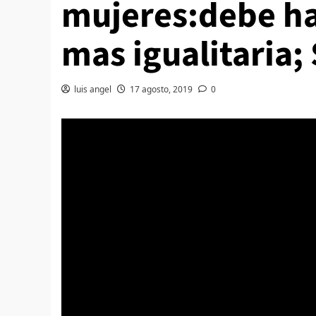
mujeres:debe ha
mas igualitaria;
luis angel
17 agosto, 2019
0