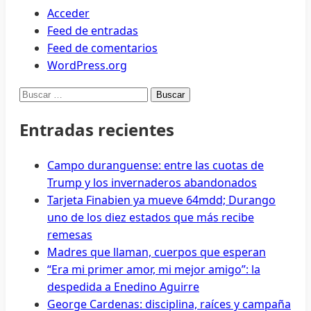
Acceder
Feed de entradas
Feed de comentarios
WordPress.org
Buscar:
Entradas recientes
Campo duranguense: entre las cuotas de
Trump y los invernaderos abandonados
Tarjeta Finabien ya mueve 64mdd; Durango
uno de los diez estados que más recibe
remesas
Madres que llaman, cuerpos que esperan
“Era mi primer amor, mi mejor amigo”: la
despedida a Enedino Aguirre
George Cardenas: disciplina, raíces y campaña