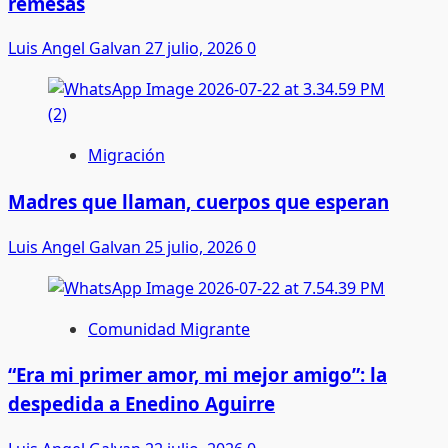
remesas
Luis Angel Galvan
27 julio, 2026
0
Migración
Madres que llaman, cuerpos que esperan
Luis Angel Galvan
25 julio, 2026
0
Comunidad Migrante
“Era mi primer amor, mi mejor amigo”: la
despedida a Enedino Aguirre