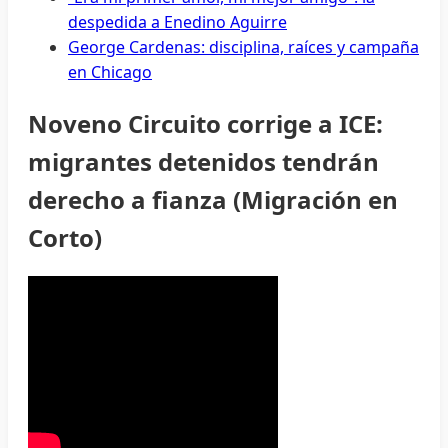
despedida a Enedino Aguirre
George Cardenas: disciplina, raíces y campaña
en Chicago
Noveno Circuito corrige a ICE:
migrantes detenidos tendrán
derecho a fianza (Migración en
Corto)