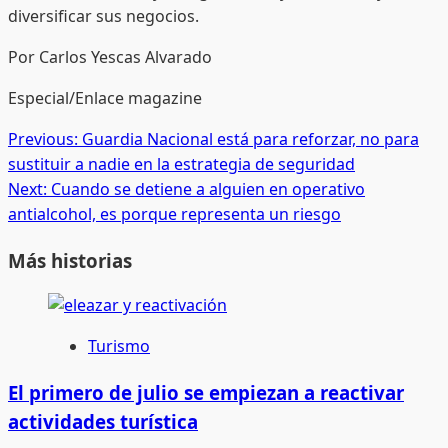
diversificar sus negocios.
Por Carlos Yescas Alvarado
Especial/Enlace magazine
Post
Previous:
Guardia Nacional está para reforzar, no para
sustituir a nadie en la estrategia de seguridad
navigation
Next:
Cuando se detiene a alguien en operativo
antialcohol, es porque representa un riesgo
Más historias
Turismo
El primero de julio se empiezan a reactivar
actividades turística