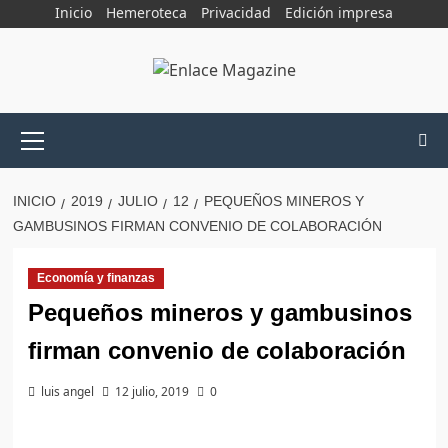
Saltar
Inicio
Hemeroteca
Privacidad
Edición impresa
al
contenido
Menú
principal
INICIO
2019
JULIO
12
PEQUEÑOS MINEROS Y
GAMBUSINOS FIRMAN CONVENIO DE COLABORACIÓN
Economía y finanzas
Pequeños mineros y gambusinos
firman convenio de colaboración
luis angel
12 julio, 2019
0