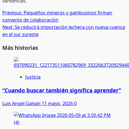
sentencias.
Post
Previous:
Pequeños mineros y gambusinos firman
convenio de colaboración
navigation
Next:
Se reducirá importación lechera con nueva cuenca
en el sur sureste
Más historias
Justicia
“Cuando buscar también significa aprender”
Luis Angel Galvan
11 mayo, 2026
0