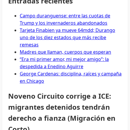
Entradas recientes
Campo duranguense: entre las cuotas de
Trump y los invernaderos abandonados
Tarjeta Finabien ya mueve 64mdd; Durango
uno de los diez estados que más recibe
remesas
Madres que llaman, cuerpos que esperan
“Era mi primer amor, mi mejor amigo”: la
despedida a Enedino Aguirre
George Cardenas: disciplina, raíces y campaña
en Chicago
Noveno Circuito corrige a ICE:
migrantes detenidos tendrán
derecho a fianza (Migración en
Corto)